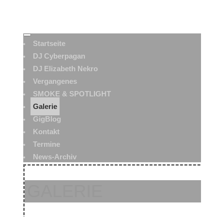
Startseite
DJ Cyberpagan
DJ Elizabeth Nekro
Vergangenes
SMOKE & SPOTLIGHT
Galerie
GigBlog
Kontakt
Termine
News-Archiv
GALERIE