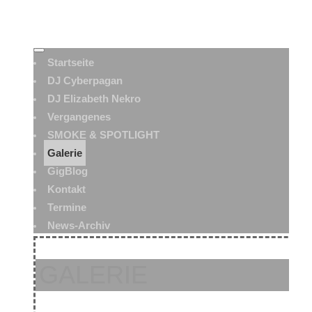
Startseite
DJ Cyberpagan
DJ Elizabeth Nekro
Vergangenes
SMOKE & SPOTLIGHT
Galerie
GigBlog
Kontakt
Termine
News-Archiv
GALERIE