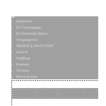
Startseite
DJ Cyberpagan
DJ Elizabeth Nekro
Vergangenes
SMOKE & SPOTLIGHT
Galerie
GigBlog
Kontakt
Termine
News-Archiv
29.01.2026: MESSTHE