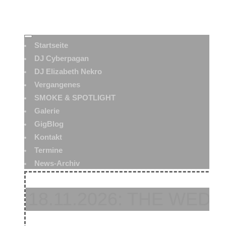
Startseite
DJ Cyberpagan
DJ Elizabeth Nekro
Vergangenes
SMOKE & SPOTLIGHT
Galerie
GigBlog
Kontakt
Termine
News-Archiv
18.11.2026: THE WE