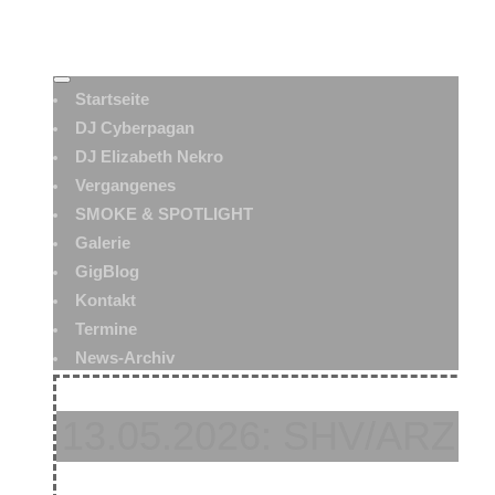
Startseite
DJ Cyberpagan
DJ Elizabeth Nekro
Vergangenes
SMOKE & SPOTLIGHT
Galerie
GigBlog
Kontakt
Termine
News-Archiv
13.05.2026: SHV/ARZ