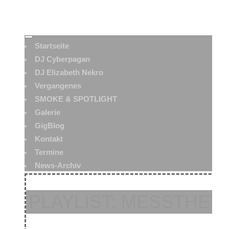
Startseite
DJ Cyberpagan
DJ Elizabeth Nekro
Vergangenes
SMOKE & SPOTLIGHT
Galerie
GigBlog
Kontakt
Termine
News-Archiv
PLAYLIST: MESSTHETIC