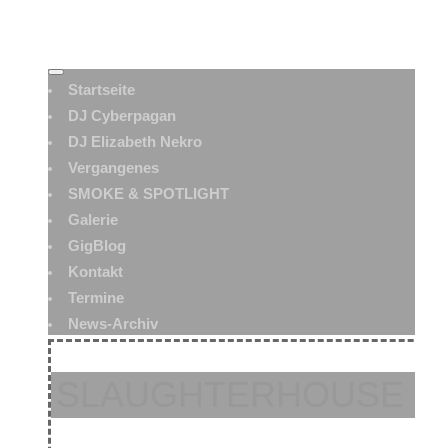
Startseite
DJ Cyberpagan
DJ Elizabeth Nekro
Vergangenes
SMOKE & SPOTLIGHT
Galerie
GigBlog
Kontakt
Termine
News-Archiv
SLAUGHTERHOUSE