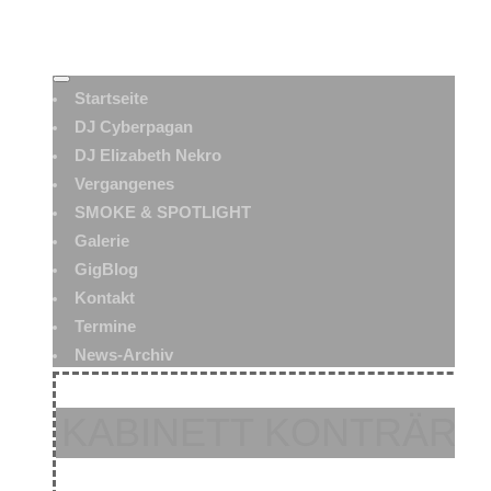
Startseite
DJ Cyberpagan
DJ Elizabeth Nekro
Vergangenes
SMOKE & SPOTLIGHT
Galerie
GigBlog
Kontakt
Termine
News-Archiv
KABINETT KONTRÄR