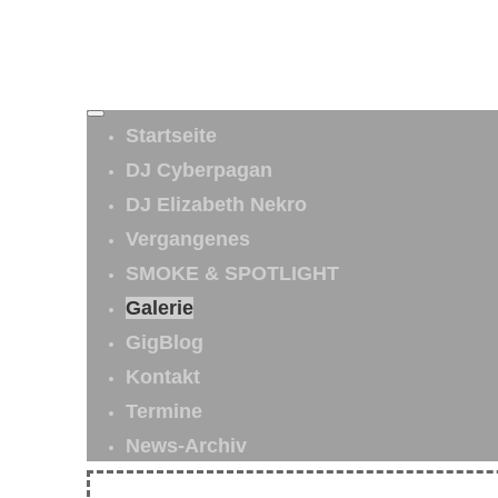
Startseite
DJ Cyberpagan
DJ Elizabeth Nekro
Vergangenes
SMOKE & SPOTLIGHT
Galerie
GigBlog
Kontakt
Termine
News-Archiv