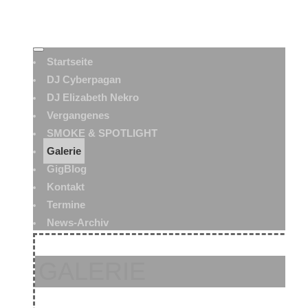
Startseite
DJ Cyberpagan
DJ Elizabeth Nekro
Vergangenes
SMOKE & SPOTLIGHT
Galerie
GigBlog
Kontakt
Termine
News-Archiv
GALERIE