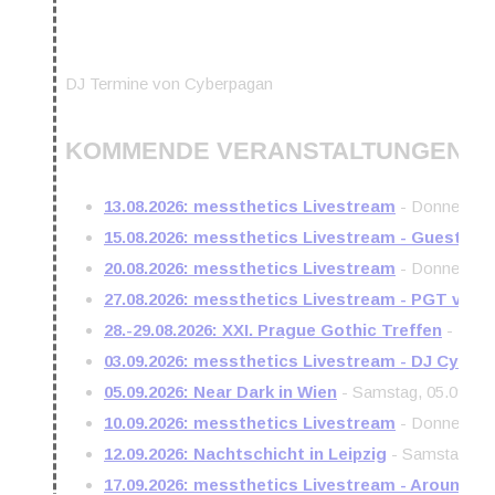
DJ Termine von Cyberpagan
KOMMENDE VERANSTALTUNGEN
13.08.2026: messthetics Livestream
- Donnerstag,
15.08.2026: messthetics Livestream - Guest DJ
20.08.2026: messthetics Livestream
- Donnerstag,
27.08.2026: messthetics Livestream - PGT vs. s
28.-29.08.2026: XXI. Prague Gothic Treffen
- Freit
03.09.2026: messthetics Livestream - DJ Cyber
05.09.2026: Near Dark in Wien
- Samstag, 05.09.202
10.09.2026: messthetics Livestream
- Donnerstag,
12.09.2026: Nachtschicht in Leipzig
- Samstag, 12.
17.09.2026: messthetics Livestream - Around th