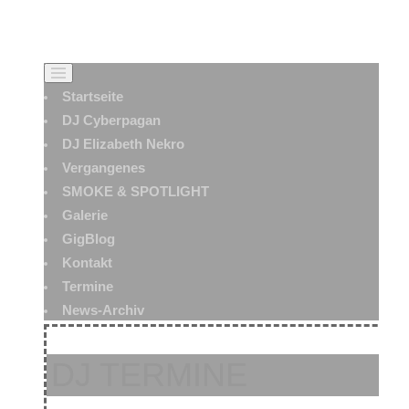
Startseite
DJ Cyberpagan
DJ Elizabeth Nekro
Vergangenes
SMOKE & SPOTLIGHT
Galerie
GigBlog
Kontakt
Termine
News-Archiv
DJ TERMINE