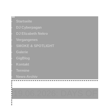
Startseite
DJ Cyberpagan
DJ Elizabeth Nekro
Vergangenes
SMOKE & SPOTLIGHT
Galerie
GigBlog
Kontakt
Termine
News-Archiv
19.06.2026: DAYS O