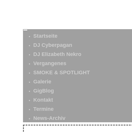
Startseite
DJ Cyberpagan
DJ Elizabeth Nekro
Vergangenes
SMOKE & SPOTLIGHT
Galerie
GigBlog
Kontakt
Termine
News-Archiv