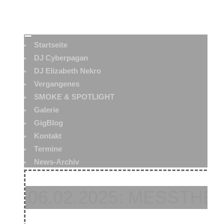
Startseite
DJ Cyberpagan
DJ Elizabeth Nekro
Vergangenes
SMOKE & SPOTLIGHT
Galerie
GigBlog
Kontakt
Termine
News-Archiv
06.02.2025: MESSTHE