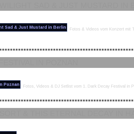
 TWILIGHT SAD & JUST MUSTARD IN 
Fotos & Videos vom Konzert mit T
 FESTIVAL IN POZNAN
Fotos, Videos & DJ Setlist vom 1. Dark Decay Festival in 
RESORT & THIS ETERNAL DECAY IN