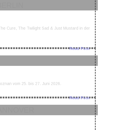
BERLIN
he Cure, The Twilight Sad & Just Mustard in der
Read Post
Poznan vom 25. bis 27. Juni 2026.
Read Post
 HANNOVER