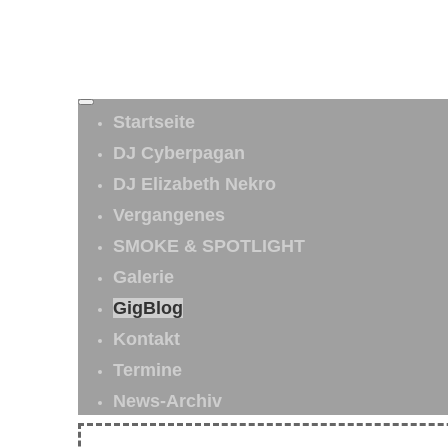
Startseite
DJ Cyberpagan
DJ Elizabeth Nekro
Vergangenes
SMOKE & SPOTLIGHT
Galerie
GigBlog
Kontakt
Termine
News-Archiv