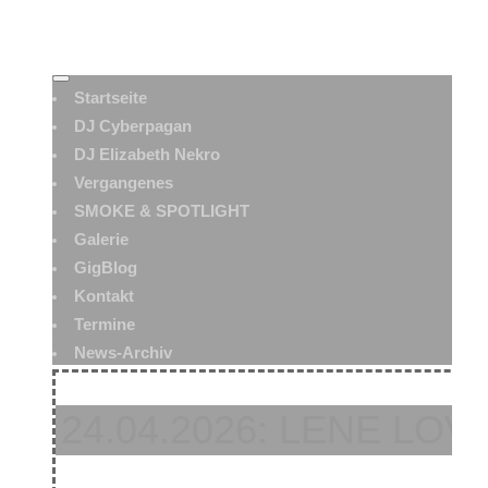
Startseite
DJ Cyberpagan
DJ Elizabeth Nekro
Vergangenes
SMOKE & SPOTLIGHT
Galerie
GigBlog
Kontakt
Termine
News-Archiv
24.04.2026: LENE LOV