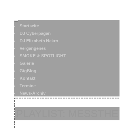
Startseite
DJ Cyberpagan
DJ Elizabeth Nekro
Vergangenes
SMOKE & SPOTLIGHT
Galerie
GigBlog
Kontakt
Termine
News-Archiv
PLAYLIST: MESSTHETIC