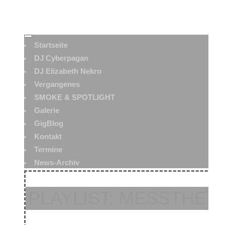
Startseite
DJ Cyberpagan
DJ Elizabeth Nekro
Vergangenes
SMOKE & SPOTLIGHT
Galerie
GigBlog
Kontakt
Termine
News-Archiv
PLAYLIST: MESSTHETI