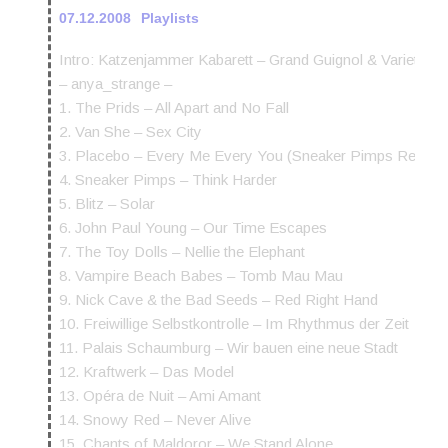
07.12.2008
Playlists
Intro: Katzenjammer Kabarett – Grand Guignol & Varietés
– anya_strange –
1. The Prids – All Apart and No Fall
2. Van She – Sex City
3. Placebo – Every Me Every You (Sneaker Pimps Remix)
4. Sneaker Pimps – Think Harder
5. Blitz – Solar
6. John Paul Young – Our Time Escapes
7. The Toy Dolls – Nellie the Elephant
8. Vampire Beach Babes – Tomb Mau Mau
9. Nick Cave & the Bad Seeds – Red Right Hand
10. Freiwillige Selbstkontrolle – Im Rhythmus der Zeit
11. Palais Schaumburg – Wir bauen eine neue Stadt
12. Kraftwerk – Das Model
13. Opéra de Nuit – Ami Amant
14. Snowy Red – Never Alive
15. Chants of Maldoror – We Stand Alone