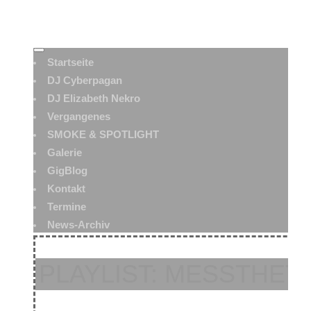
Startseite
DJ Cyberpagan
DJ Elizabeth Nekro
Vergangenes
SMOKE & SPOTLIGHT
Galerie
GigBlog
Kontakt
Termine
News-Archiv
PLAYLIST: MESSTHETI