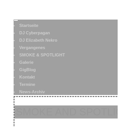
Startseite
DJ Cyberpagan
DJ Elizabeth Nekro
Vergangenes
SMOKE & SPOTLIGHT
Galerie
GigBlog
Kontakt
Termine
News-Archiv
SMOKE AND SPOTLIGH