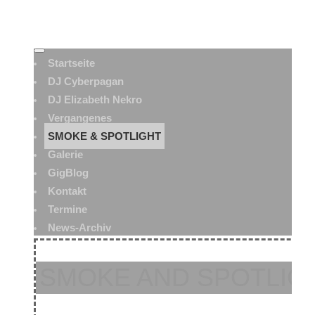
Startseite
DJ Cyberpagan
DJ Elizabeth Nekro
Vergangenes
SMOKE & SPOTLIGHT
Galerie
GigBlog
Kontakt
Termine
News-Archiv
SMOKE AND SPOTLIG