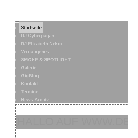
Startseite
DJ Cyberpagan
DJ Elizabeth Nekro
Vergangenes
SMOKE & SPOTLIGHT
Galerie
GigBlog
Kontakt
Termine
News-Archiv
HALLO AUF WWW.DEA