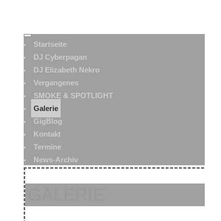
Startseite
DJ Cyberpagan
DJ Elizabeth Nekro
Vergangenes
SMOKE & SPOTLIGHT
Galerie
GigBlog
Kontakt
Termine
News-Archiv
GALERIE