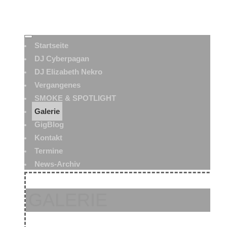
Startseite
DJ Cyberpagan
DJ Elizabeth Nekro
Vergangenes
SMOKE & SPOTLIGHT
Galerie
GigBlog
Kontakt
Termine
News-Archiv
GALERIE