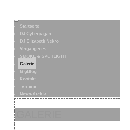
Startseite
DJ Cyberpagan
DJ Elizabeth Nekro
Vergangenes
SMOKE & SPOTLIGHT
Galerie
GigBlog
Kontakt
Termine
News-Archiv
GALERIE