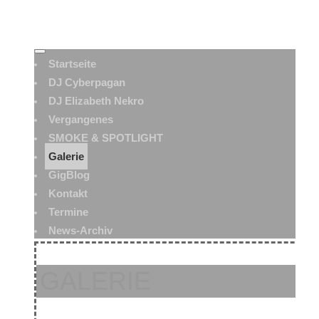
Startseite
DJ Cyberpagan
DJ Elizabeth Nekro
Vergangenes
SMOKE & SPOTLIGHT
Galerie
GigBlog
Kontakt
Termine
News-Archiv
GALERIE