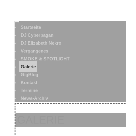
Startseite
DJ Cyberpagan
DJ Elizabeth Nekro
Vergangenes
SMOKE & SPOTLIGHT
Galerie
GigBlog
Kontakt
Termine
News-Archiv
GALERIE