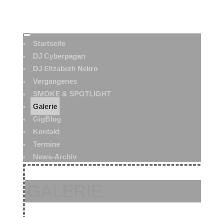
Startseite
DJ Cyberpagan
DJ Elizabeth Nekro
Vergangenes
SMOKE & SPOTLIGHT
Galerie
GigBlog
Kontakt
Termine
News-Archiv
GALERIE