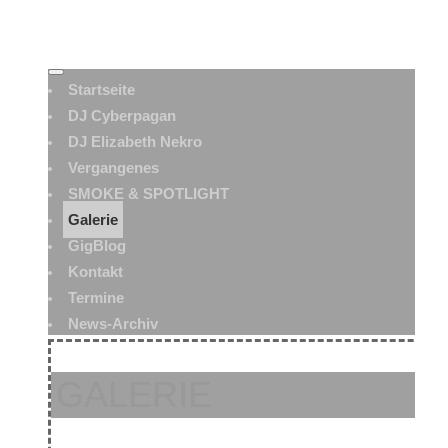
Startseite
DJ Cyberpagan
DJ Elizabeth Nekro
Vergangenes
SMOKE & SPOTLIGHT
Galerie
GigBlog
Kontakt
Termine
News-Archiv
GALERIE