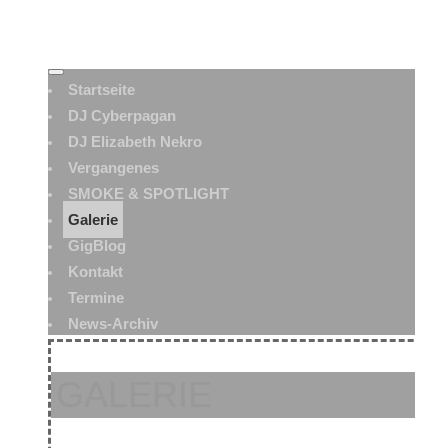
Startseite
DJ Cyberpagan
DJ Elizabeth Nekro
Vergangenes
SMOKE & SPOTLIGHT
Galerie
GigBlog
Kontakt
Termine
News-Archiv
GALERIE