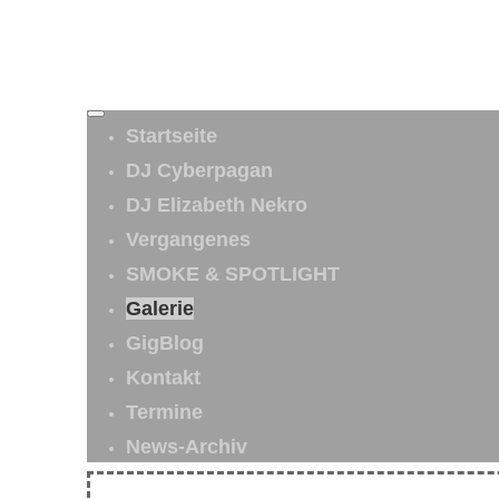
Startseite
DJ Cyberpagan
DJ Elizabeth Nekro
Vergangenes
SMOKE & SPOTLIGHT
Galerie
GigBlog
Kontakt
Termine
News-Archiv