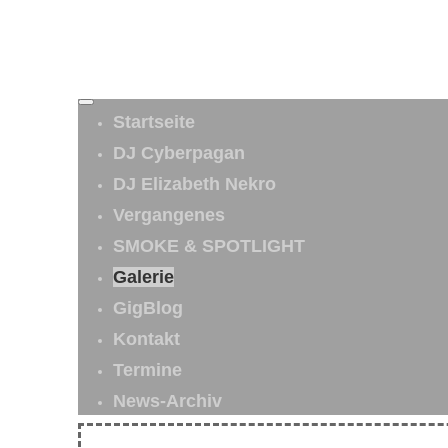
Startseite
DJ Cyberpagan
DJ Elizabeth Nekro
Vergangenes
SMOKE & SPOTLIGHT
Galerie
GigBlog
Kontakt
Termine
News-Archiv