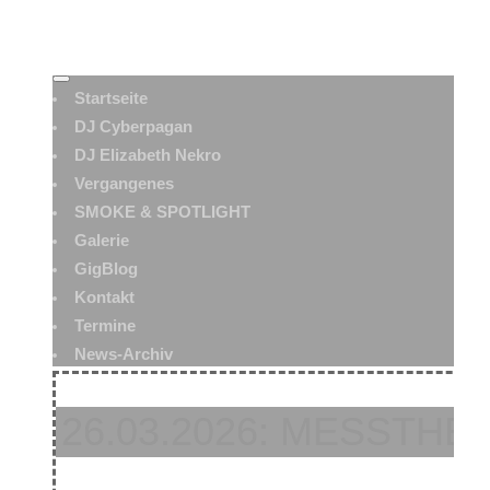
Startseite
DJ Cyberpagan
DJ Elizabeth Nekro
Vergangenes
SMOKE & SPOTLIGHT
Galerie
GigBlog
Kontakt
Termine
News-Archiv
26.03.2026: MESSTHE