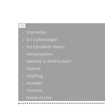
Startseite
DJ Cyberpagan
DJ Elizabeth Nekro
Vergangenes
SMOKE & SPOTLIGHT
Galerie
GigBlog
Kontakt
Termine
News-Archiv