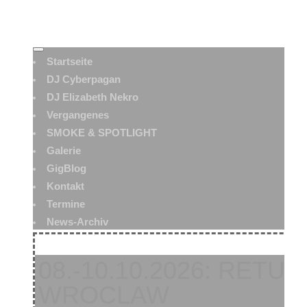
Startseite
DJ Cyberpagan
DJ Elizabeth Nekro
Vergangenes
SMOKE & SPOTLIGHT
Galerie
GigBlog
Kontakt
Termine
News-Archiv
08.-10.10.2026: RETU
WROCLAW