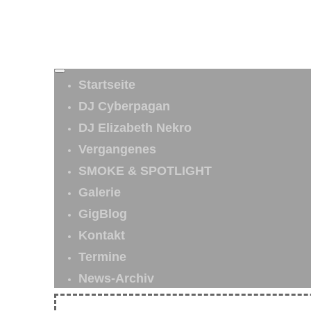
Startseite
DJ Cyberpagan
DJ Elizabeth Nekro
Vergangenes
SMOKE & SPOTLIGHT
Galerie
GigBlog
Kontakt
Termine
News-Archiv