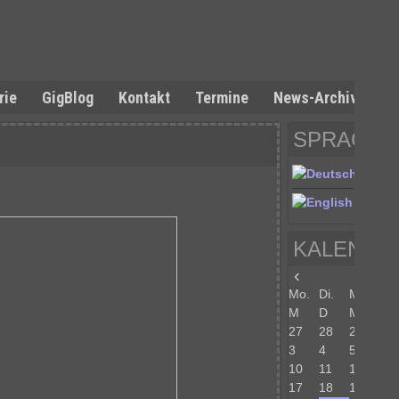
rie
GigBlog
Kontakt
Termine
News-Archiv
SPRACHE
KALENDE
‹
Aug. 
Mo.
Di.
Mi.
Do
M
D
M
D
27
28
29
30
3
4
5
6
10
11
12
13
17
18
19
20