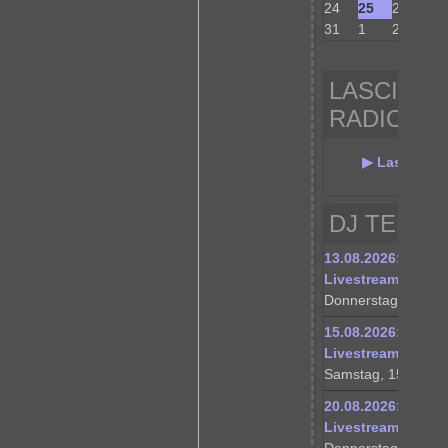
24
25
26
27
31
1
2
3
LASCIVA 
RADIO
▶ Lasciva N
DJ TERMI
13.08.2026: messt
Livestream
Donnerstag, 13.08.
15.08.2026: messt
Livestream – Gue
Samstag, 15.08.20
20.08.2026: messt
Livestream