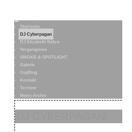
Startseite
DJ Cyberpagan
DJ Elizabeth Nekro
Vergangenes
SMOKE & SPOTLIGHT
Galerie
GigBlog
Kontakt
Termine
News-Archiv
DJ CYBERPAGAN