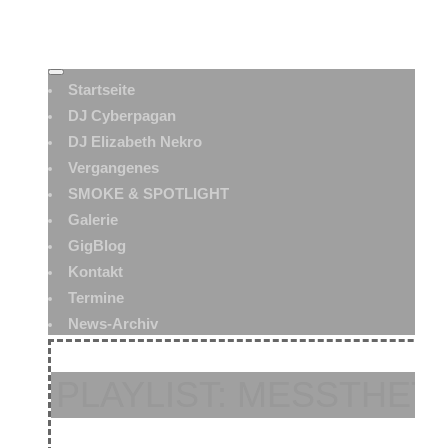
Startseite
DJ Cyberpagan
DJ Elizabeth Nekro
Vergangenes
SMOKE & SPOTLIGHT
Galerie
GigBlog
Kontakt
Termine
News-Archiv
PLAYLIST: MESSTHETIC