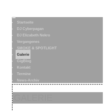
Startseite
DJ Cyberpagan
DJ Elizabeth Nekro
Vergangenes
SMOKE & SPOTLIGHT
Galerie
GigBlog
Kontakt
Termine
News-Archiv
GALERIE