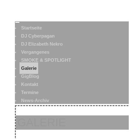
Startseite
DJ Cyberpagan
DJ Elizabeth Nekro
Vergangenes
SMOKE & SPOTLIGHT
Galerie
GigBlog
Kontakt
Termine
News-Archiv
GALERIE