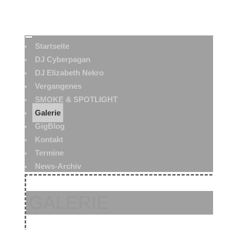
Startseite
DJ Cyberpagan
DJ Elizabeth Nekro
Vergangenes
SMOKE & SPOTLIGHT
Galerie
GigBlog
Kontakt
Termine
News-Archiv
GALERIE