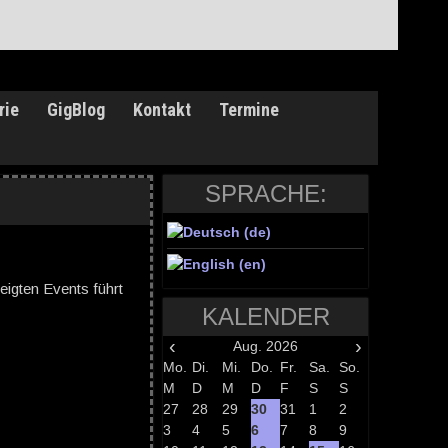
rie
GigBlog
Kontakt
Termine
SPRACHE:
eigten Events führt
KALENDER
‹
›
Aug. 2026
Mo.
Di.
Mi.
Do.
Fr.
Sa.
So.
M
D
M
D
F
S
S
27
28
29
30
31
1
2
3
4
5
6
7
8
9