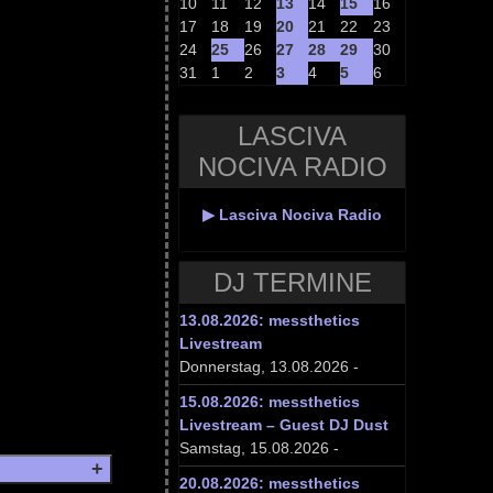
10
11
12
13
14
15
16
17
18
19
20
21
22
23
24
25
26
27
28
29
30
31
1
2
3
4
5
6
LASCIVA
NOCIVA RADIO
▶ Lasciva Nociva Radio
DJ TERMINE
13.08.2026: messthetics
Livestream
Donnerstag, 13.08.2026 -
15.08.2026: messthetics
Livestream – Guest DJ Dust
Samstag, 15.08.2026 -
20.08.2026: messthetics