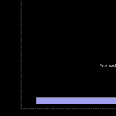
Filter na
44 Leningrad in Hannover
28.09.20
28.09.2019