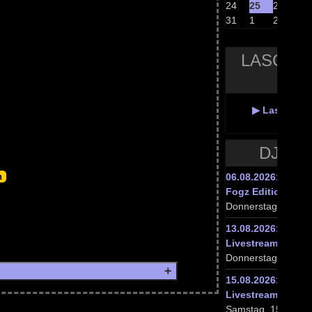
24
25
26
27
31
1
2
3
LASCIVA
RA
▶ Lasciva N
DJ TE
06.08.2026: messth
Fogz Edition‘ Liv
Donnerstag, 06.08.
13.08.2026: messt
Livestream
Donnerstag, 13.08.
15.08.2026: messt
Livestream – Gue
Samstag, 15.08.20