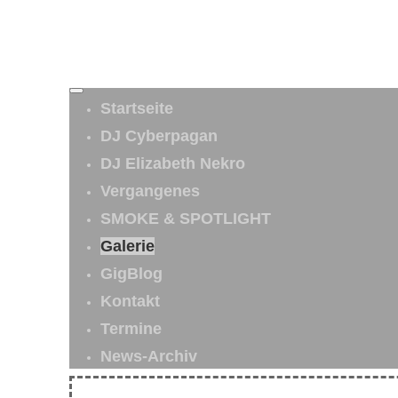
Startseite
DJ Cyberpagan
DJ Elizabeth Nekro
Vergangenes
SMOKE & SPOTLIGHT
Galerie
GigBlog
Kontakt
Termine
News-Archiv