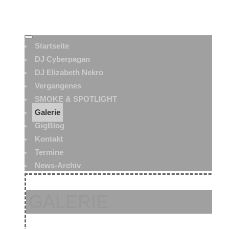
Startseite
DJ Cyberpagan
DJ Elizabeth Nekro
Vergangenes
SMOKE & SPOTLIGHT
Galerie
GigBlog
Kontakt
Termine
News-Archiv
GALERIE