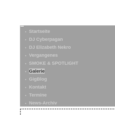
Startseite
DJ Cyberpagan
DJ Elizabeth Nekro
Vergangenes
SMOKE & SPOTLIGHT
Galerie
GigBlog
Kontakt
Termine
News-Archiv