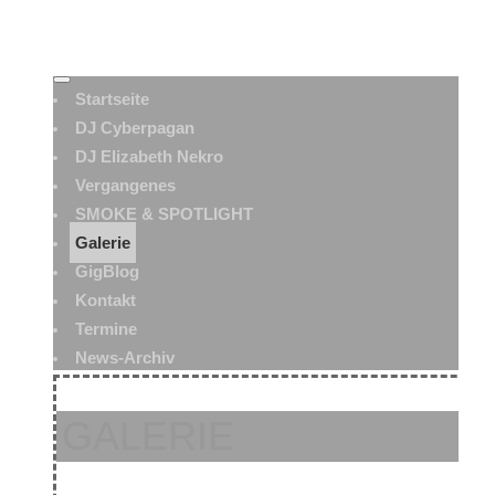
Startseite
DJ Cyberpagan
DJ Elizabeth Nekro
Vergangenes
SMOKE & SPOTLIGHT
Galerie
GigBlog
Kontakt
Termine
News-Archiv
GALERIE