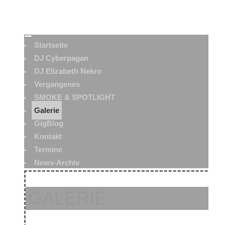
Startseite
DJ Cyberpagan
DJ Elizabeth Nekro
Vergangenes
SMOKE & SPOTLIGHT
Galerie
GigBlog
Kontakt
Termine
News-Archiv
GALERIE