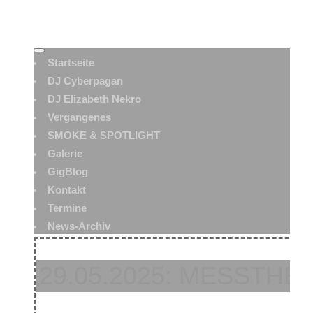
Startseite
DJ Cyberpagan
DJ Elizabeth Nekro
Vergangenes
SMOKE & SPOTLIGHT
Galerie
GigBlog
Kontakt
Termine
News-Archiv
29.05.2025: MESSTHE